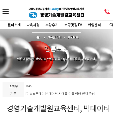
센터소개
교육과정
수강후기
코딩맛집TV
취업센터
고
교육원소개
언론보도
언론보도
언론에 보도된 경영기술개발원교육센터의 소식들을 모았습니다.
조회수
1845
제목
[이뉴스투데이]빅데이터 시대를 이끌 미래 인재 육성