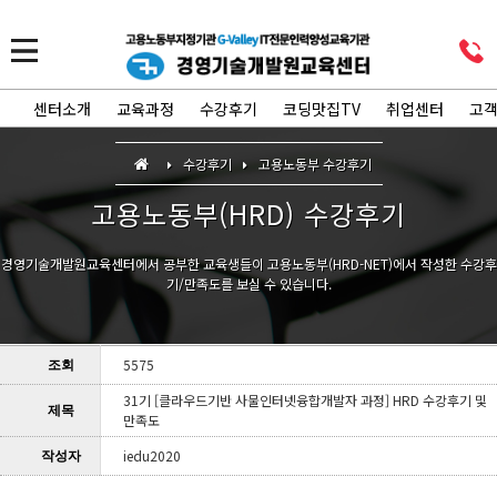
센터소개
교육과정
수강후기
코딩맛집TV
취업센터
고
수강후기
고용노동부 수강후기
고용노동부(HRD) 수강후기
경영기술개발원교육센터에서 공부한 교육생들이 고용노동부(HRD-NET)에서 작성한 수강후
기/만족도를 보실 수 있습니다.
5575
조회
31기 [클라우드기반 사물인터넷융합개발자 과정] HRD 수강후기 및
제목
만족도
iedu2020
작성자