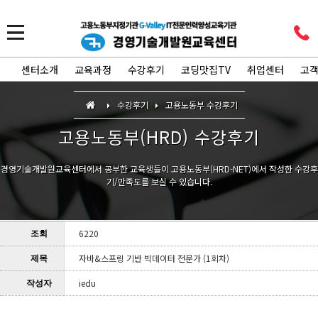
센터소개
교육과정
수강후기
코딩맛집TV
취업센터
고
수강후기
고용노동부 수강후기
고용노동부(HRD) 수강후기
경영기술개발원교육센터에서 공부한 교육생들이 고용노동부(HRD-NET)에서 작성한 수강후
기/만족도를 보실 수 있습니다.
6220
조회
자바&스프링 기반 빅데이터 전문가 (1회차)
제목
iedu
작성자