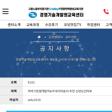
센터소개
교육과정
수강후기
코딩맛집TV
취업센터
고
고객센터
공지사항
공지사항
경영기술개발원교육센터의 새로운 소식과 이야기를 전해드립니다.
8182
조회
자바기반웹개발자&빅데이터분야 추천 선생님인터뷰
제목
iedu2020
작성자