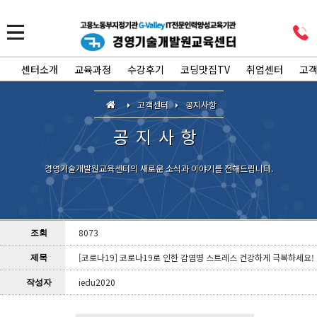
센터소개
교육과정
수강후기
코딩맛집TV
취업센터
고
고객센터
공지사항
공지사항
경영기술개발원교육센터의 새로운 소식과 이야기를 전해드립니다.
8073
조회
[코로나19] 코로나19로 인한 감염병 스트레스 건강하게 극복하세요!
제목
iedu2020
작성자