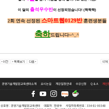
출석우수반
이 달의
이 선정되었습니다! (짝짝짝)
스마트웹0129반
2회 연속 선정된
훈련생분들
축하
드립니다~^_^
경영기술개발원교육센터소개
오시는길
개강일정안내
수강신청
Q & A
개인
상호명 : 경영기술개발원교육센터 대표자 : 한광두 사업자등록번호 : 334-81-00348