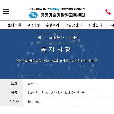
센터소개
교육과정
수강후기
코딩맛집TV
취업센터
고
고객센터
공지사항
공지사항
경영기술개발원교육센터의 새로운 소식과 이야기를 전해드립니다.
8240
조회
[출석우수반] 2020년 4월 이 달의 출석우수반
제목
iedu2020
작성자